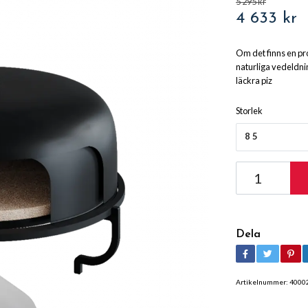
5 295 kr
4 633 kr
Om det finns en pr
naturliga vedeldni
läckra piz
Storlek
85
Dela
Artikelnummer:
4000