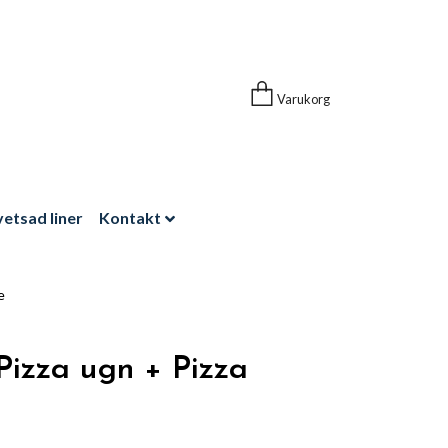
Varukorg
vetsad liner
Kontakt
e
izza ugn + Pizza