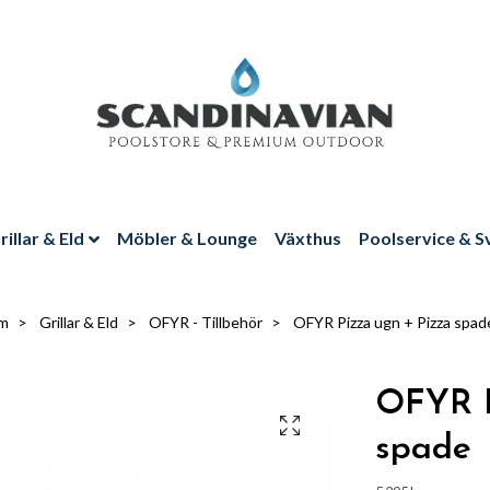
rillar & Eld
Möbler & Lounge
Växthus
Poolservice & S
m
Grillar & Eld
OFYR - Tillbehör
OFYR Pizza ugn + Pizza spad
OFYR P
spade