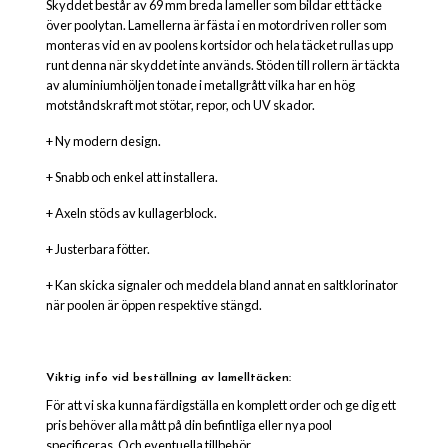
Skyddet består av 69 mm breda lameller som bildar ett täcke
över poolytan. Lamellerna är fästa i en motordriven roller som
monteras vid en av poolens kortsidor och hela täcket rullas upp
runt denna när skyddet inte används. Stöden till rollern är täckta
av aluminiumhöljen tonade i metallgrått vilka har en hög
motståndskraft mot stötar, repor, och UV skador.
+ Ny modern design.
+ Snabb och enkel att installera.
+ Axeln stöds av kullagerblock.
+ Justerbara fötter.
+ Kan skicka signaler och meddela bland annat en saltklorinator
när poolen är öppen respektive stängd.
Viktig info vid beställning av lamelltäcken:
För att vi ska kunna färdigställa en komplett order och ge dig ett
pris behöver alla mått på din befintliga eller nya pool
specificeras. Och eventuella tillbehör.