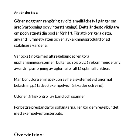
Användartips:
Gör en noggrann rengöring av ditt lamelltäcke två gånger om
året (våröppning och vinterstängning). Detta är desto viktigare
om poolvattnet i din pool är för hårt. För att korrigera detta,
använd ljummet vatten och en avkalkningsprodukt för att
stabilisera värdena.
Var också noga med att regelbundet rengöra
upphängningssystemen, bultar och öglor. Då rekommenderar vi
även årlig smörjning av öglorna för att få optimal funktion.
Man bör utföra en inspektion av hela systemet vid onormal
belastning på täcket (exempelvis hårt väder och vind).
Utför en årlig kontroll av band och spännen.
För bättre prestanda för solfångarna, rengör dem regelbundet
med exempelvis fönsterputs.
Övervintring: