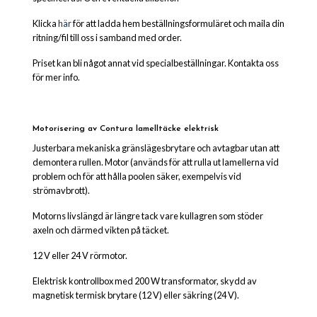
Klicka
här
för att ladda hem beställningsformuläret och maila din
ritning/fil till oss i samband med order.
Priset kan bli något annat vid specialbeställningar. Kontakta oss
för mer info.
Motorisering av Contura lamelltäcke elektrisk
Justerbara mekaniska gränslägesbrytare och avtagbar utan att
demontera rullen. Motor (används för att rulla ut lamellerna vid
problem och för att hålla poolen säker, exempelvis vid
strömavbrott).
Motorns livslängd är längre tack vare kullagren som stöder
axeln och därmed vikten på täcket.
12 V eller 24 V rörmotor.
Elektrisk kontrollbox med 200 W transformator, skydd av
magnetisk termisk brytare (12 V) eller säkring (24 V).