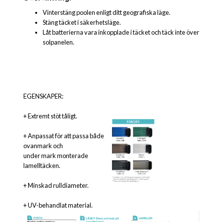
Vinterstäng poolen enligt ditt geografiska läge.
Stäng täcket i säkerhetsläge.
Låt batterierna vara inkopplade i täcket och täck inte över
solpanelen.
EGENSKAPER:
+ Extremt stöt tåligt.
+ Anpassat för att passa både
ovanmark och
under mark monterade
lamelltäcken.
+ Minskad rulldiameter.
+ UV-behandlat material.