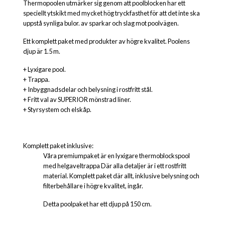
Thermopoolen utmärker sig genom att poolblocken har ett
speciellt ytskikt med mycket hög tryckfasthet för att det inte ska
uppstå synliga bulor. av sparkar och slag mot poolvägen.
Ett komplett paket med produkter av högre kvalitet. Poolens
djup är 1.5 m.
+ Lyxigare pool.
+ Trappa.
+ Inbyggnadsdelar och belysning i rostfritt stål.
+ Fritt val av SUPERIOR mönstrad liner.
+ Styrsystem och elskåp.
Komplett paket inklusive:
Våra premiumpaket är en lyxigare thermoblockspool
med helgaveltrappa Där alla detaljer är i ett rostfritt
material. Komplett paket där allt, inklusive belysning och
filterbehållare i högre kvalitet, ingår.
Detta poolpaket har ett djup på 150 cm.