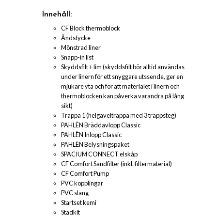
Innehåll:
CF Block thermoblock
Ändstycke
Mönstrad liner
Snäpp-in list
Skyddsfilt + lim (skyddsfilt bör alltid användas
under linern för ett snyggare utssende, ger en
mjukare yta och för att materialet i linern och
thermoblocken kan påverka varandra på lång
sikt)
Trappa 1 (helgaveltrappa med 3 trappsteg)
PAHLÈN Bräddavlopp Classic
PAHLÈN Inlopp Classic
PAHLÈN Belysningspaket
SPACIUM CONNECT elskåp
CF Comfort Sandfilter (inkl. filtermaterial)
CF Comfort Pump
PVC kopplingar
PVC slang
Startset kemi
Städkit