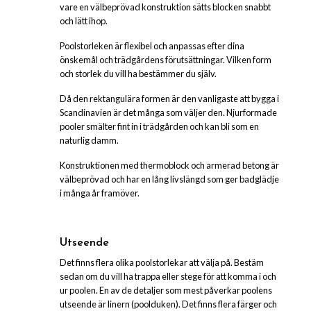
vare en välbeprövad konstruktion sätts blocken snabbt
och lätt ihop.
Poolstorleken är flexibel och anpassas efter dina
önskemål och trädgårdens förutsättningar. Vilken form
och storlek du vill ha bestämmer du själv.
Då den rektangulära formen är den vanligaste att bygga i
Scandinavien är det många som väljer den. Njurformade
pooler smälter fint in i trädgården och kan bli som en
naturlig damm.
Konstruktionen med thermoblock och armerad betong är
välbeprövad och har en lång livslängd som ger badglädje
i många år framöver.
Utseende
Det finns flera olika poolstorlekar att välja på. Bestäm
sedan om du vill ha trappa eller stege för att komma i och
ur poolen. En av de detaljer som mest påverkar poolens
utseende är linern (poolduken). Det finns flera färger och