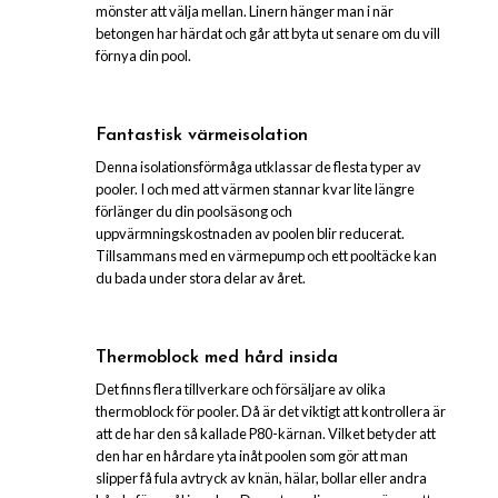
mönster att välja mellan. Linern hänger man i när
betongen har härdat och går att byta ut senare om du vill
förnya din pool.
Fantastisk värmeisolation
Denna isolationsförmåga utklassar de flesta typer av
pooler. I och med att värmen stannar kvar lite längre
förlänger du din poolsäsong och
uppvärmningskostnaden av poolen blir reducerat.
Tillsammans med en värmepump och ett pooltäcke kan
du bada under stora delar av året.
Thermoblock med hård insida
Det finns flera tillverkare och försäljare av olika
thermoblock för pooler. Då är det viktigt att kontrollera är
att de har den så kallade P80-kärnan. Vilket betyder att
den har en hårdare yta inåt poolen som gör att man
slipper få fula avtryck av knän, hälar, bollar eller andra