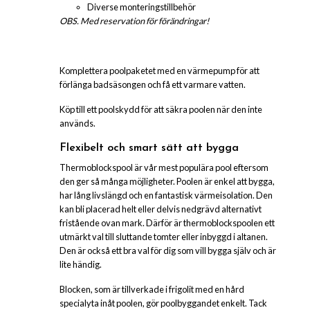
Diverse monteringstillbehör
OBS. Med reservation för förändringar!
Komplettera poolpaketet med en värmepump för att
förlänga badsäsongen och få ett varmare vatten.
Köp till ett poolskydd för att säkra poolen när den inte
används.
Flexibelt och smart sätt att bygga
Thermoblockspool är vår mest populära pool eftersom
den ger så många möjligheter. Poolen är enkel att bygga,
har lång livslängd och en fantastisk värmeisolation. Den
kan bli placerad helt eller delvis nedgrävd alternativt
fristående ovan mark. Därför är thermoblockspoolen ett
utmärkt val till sluttande tomter eller inbyggd i altanen.
Den är också ett bra val för dig som vill bygga själv och är
lite händig.
Blocken, som är tillverkade i frigolit med en hård
specialyta inåt poolen, gör poolbyggandet enkelt. Tack