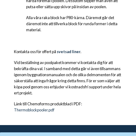
hårda föremål i poolen. Dessutom slipper man även att
putsa eller sätta upp skivor på insidan av poolen.
Alla våra raka block har P80-kärna. Däremot går det
däremot inte att tillverka block för runda former i detta
material.
Kontakta oss för offert på
svetsad liner
.
Vid beställning av poolpaket kommer vi kontakta dig för att
bekräfta dina val. I samband med detta går vi även tillsammans
igenom byggnationsmanualen och de olika delmomenten för att
säkerställa att inga frågor kring detta finns. För er som väljer att
köpa pool genom oss erbjuder vi kostnadsfri support under hela
ert projekt.
Länk till Chemoforms produktblad i PDF:
Thermoblockpooler.pdf