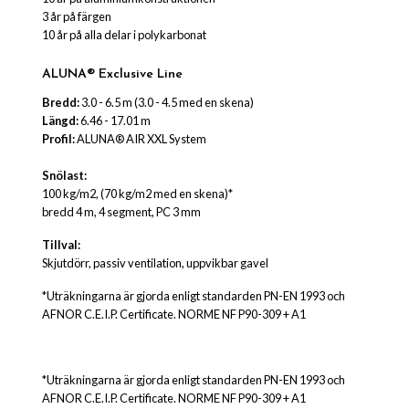
3 år på färgen
10 år på alla delar i polykarbonat
ALUNA® Exclusive Line
Bredd:
3.0 - 6.5 m (3.0 - 4.5 med en skena)
Längd:
6.46 - 17.01 m
Profil:
ALUNA® AIR XXL System
Snölast:
100 kg/m2, (70 kg/m2 med en skena)*
bredd 4 m, 4 segment, PC 3 mm
Tillval:
Skjutdörr, passiv ventilation, uppvikbar gavel
*Uträkningarna är gjorda enligt standarden PN-EN 1993 och
AFNOR C.E.I.P. Certificate. NORME NF P90-309 + A1
*Uträkningarna är gjorda enligt standarden PN-EN 1993 och
AFNOR C.E.I.P. Certificate. NORME NF P90-309 + A1