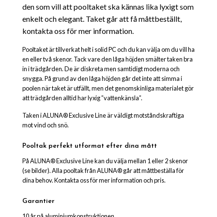
den som vill att pooltaket ska kännas lika lyxigt som
enkelt och elegant. Taket går att få måttbeställt,
kontakta oss för mer information.
Pooltaket är tillverkat helt i solid PC och du kan välja om du vill ha
en eller två skenor. Tack vare den låga höjden smälter taken bra
in i trädgården. De är diskreta men samtidigt moderna och
snygga. På grund av den låga höjden går det inte att simma i
poolen när taket är utfällt, men det genomskinliga materialet gör
att trädgården alltid har lyxig ”vattenkänsla”.
Taken i ALUNA® Exclusive Line är väldigt motståndskraftiga
mot vind och snö.
Pooltak perfekt utformat efter dina mått
På ALUNA® Exclusive Line kan du välja mellan 1 eller 2 skenor
(se bilder). Alla pooltak från ALUNA® går att måttbeställa för
dina behov. Kontakta oss för mer information och pris.
Garantier
10 år på aluminiumkonstruktionen