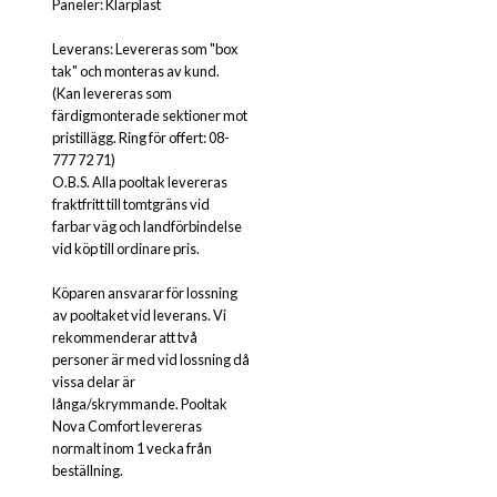
Paneler: Klarplast
Leverans: Levereras som "box
tak" och monteras av kund.
(Kan levereras som
färdigmonterade sektioner mot
pristillägg. Ring för offert: 08-
777 72 71)
O.B.S. Alla pooltak levereras
fraktfritt till tomtgräns vid
farbar väg och landförbindelse
vid köp till ordinare pris.
Köparen ansvarar för lossning
av pooltaket vid leverans. Vi
rekommenderar att två
personer är med vid lossning då
vissa delar är
långa/skrymmande. Pooltak
Nova Comfort levereras
normalt inom 1 vecka från
beställning.