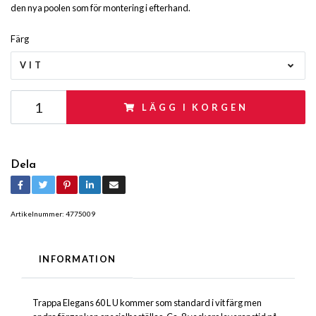
den nya poolen som för montering i efterhand.
Färg
VIT
LÄGG I KORGEN
Dela
Artikelnummer:
4775009
INFORMATION
Trappa Elegans 60 L U kommer som standard i vit färg men