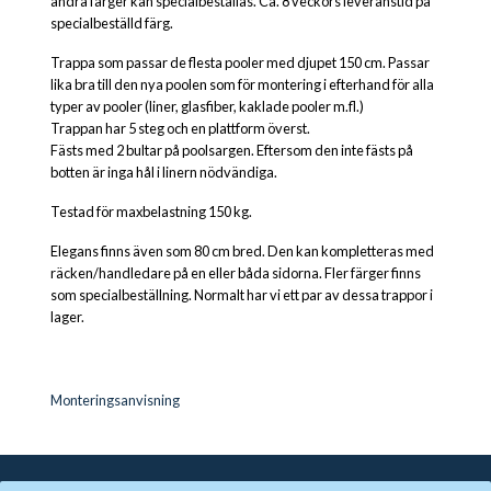
andra färger kan specialbeställas. Ca. 8 veckors leveranstid på
specialbeställd färg.
Trappa som passar de flesta pooler med djupet 150 cm. Passar
lika bra till den nya poolen som för montering i efterhand för alla
typer av pooler (liner, glasfiber, kaklade pooler m.fl.)
Trappan har 5 steg och en plattform överst.
Fästs med 2 bultar på poolsargen. Eftersom den inte fästs på
botten är inga hål i linern nödvändiga.
Testad för maxbelastning 150 kg.
Elegans finns även som 80 cm bred. Den kan kompletteras med
räcken/handledare på en eller båda sidorna. Fler färger finns
som specialbeställning. Normalt har vi ett par av dessa trappor i
lager.
Monteringsanvisning