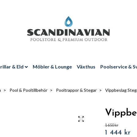
rillar & Eld
Möbler & Lounge
Växthus
Poolservice & S
m
Pool & Pooltillbehör
Pooltrappor & Stegar
Vippbeslag Steg
Vippbe
1 650 kr
1 444 kr