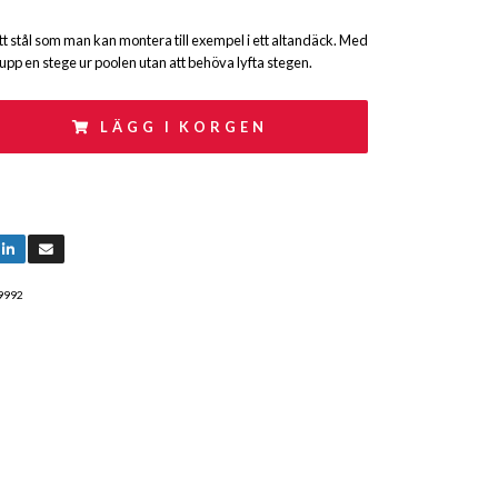
itt stål som man kan montera till exempel i ett altandäck. Med
pp en stege ur poolen utan att behöva lyfta stegen.
LÄGG I KORGEN
9992