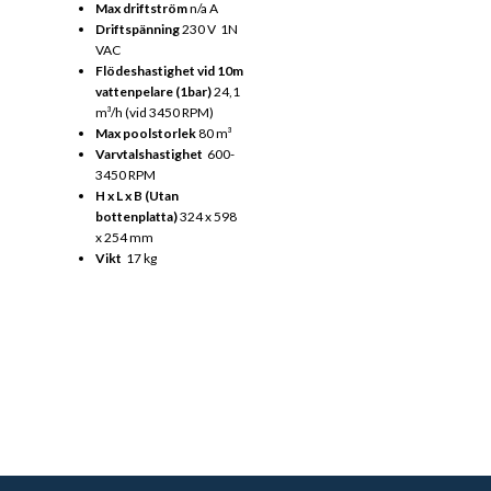
Max driftström
n/a A
Driftspänning
230 V 1N
VAC
Flödeshastighet vid 10m
vattenpelare (1bar)
24,1
m³/h (vid 3450 RPM)
Max poolstorlek
80 m³
Varvtalshastighet
600-
3450 RPM
H x L x B (Utan
bottenplatta)
324 x 598
x 254 mm
Vikt
17 kg