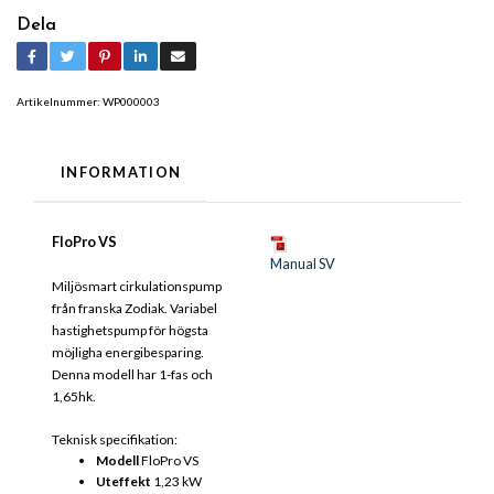
Dela
Artikelnummer:
WP000003
INFORMATION
FloPro VS
Manual SV
Miljösmart cirkulationspump
från franska Zodiak. Variabel
hastighetspump för högsta
möjligha energibesparing.
Denna modell har 1-fas och
1,65hk.
Teknisk specifikation:
Modell
FloPro VS
Uteffekt
1,23 kW