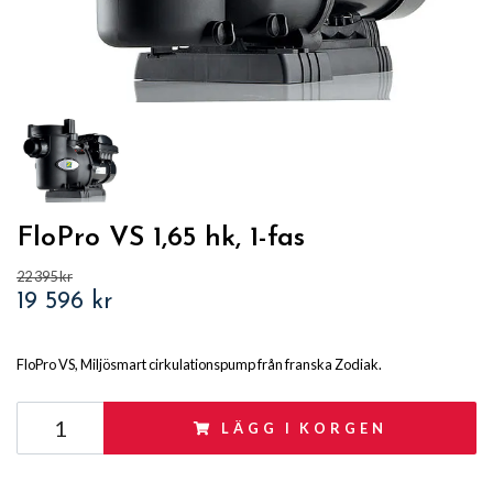
FloPro VS 1,65 hk, 1-fas
22 395 kr
19 596 kr
FloPro VS, Miljösmart cirkulationspump från franska Zodiak.
LÄGG I KORGEN