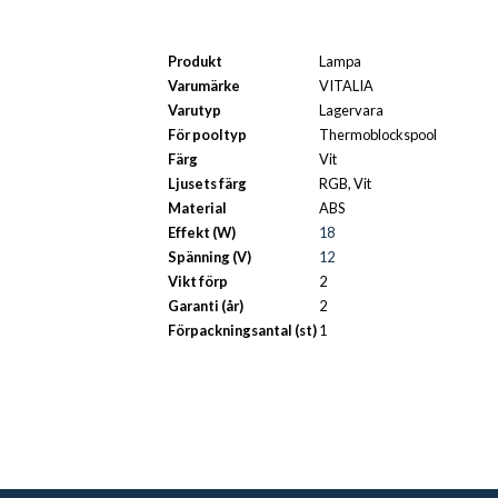
Produkt
Lampa
Varumärke
VITALIA
Varutyp
Lagervara
För pooltyp
Thermoblockspool
Färg
Vit
Ljusets färg
RGB, Vit
Material
ABS
Effekt (W)
18
Spänning (V)
12
Vikt förp
2
Garanti (år)
2
Förpackningsantal (st)
1