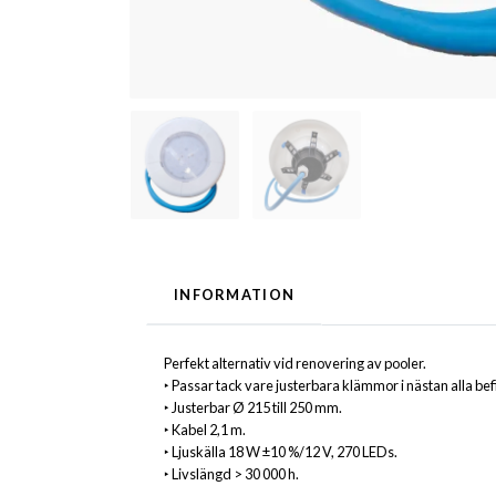
INFORMATION
Perfekt alternativ vid renovering av pooler.
‣ Passar tack vare justerbara klämmor i nästan alla b
‣ Justerbar Ø 215 till 250 mm.
‣ Kabel 2,1 m.
‣ Ljuskälla 18 W ±10 %/12 V, 270 LEDs.
‣ Livslängd > 30 000 h.