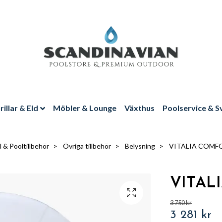
rillar & Eld
Möbler & Lounge
Växthus
Poolservice & S
 & Pooltillbehör
Övriga tillbehör
Belysning
VITALIA COMFO
VITAL
3 750 kr
3 281 kr