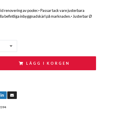
vid renovering av pooler.‣ Passar tack vare justerbara
lla befintliga inbyggnadskärl på marknaden.‣ Justerbar Ø
LÄGG I KORGEN
2394