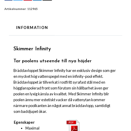
Artikelnummer:
112965
INFORMATION
Skimmer Infinity
Tar poolens utseende till nya höjder
Bräddavloppet Skimmer Infinity har en exklusiv design som ger
en mycket hög vattenspegel med en infinity-pool effekt.
Bräddavloppet är tillverkat i rostfritt syrafast stål med en
högglanspolerad front som förutom sin hållbarhet även ger
poolen en lyxig känsla av kvalitet. Med Skimmer Infinity blir
poolen ännu mer estetiskt vacker då vattenytan kommer
närmare poolkanten än något annat bräddavlopp, samtidigt
som baddjupet ökar.
Egenskaper
Maximal