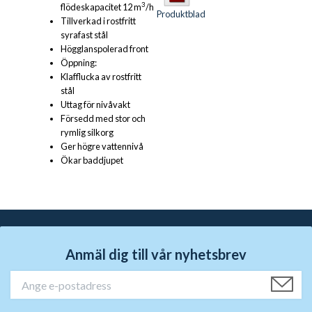
3
flödeskapacitet 12 m
/h
Produktblad
Tillverkad i rostfritt
syrafast stål
Högglanspolerad front
Öppning:
Klafflucka av rostfritt
stål
Uttag för nivåvakt
Försedd med stor och
rymlig silkorg
Ger högre vattennivå
Ökar baddjupet
Anmäl dig till vår nyhetsbrev